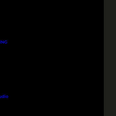
ING
udio